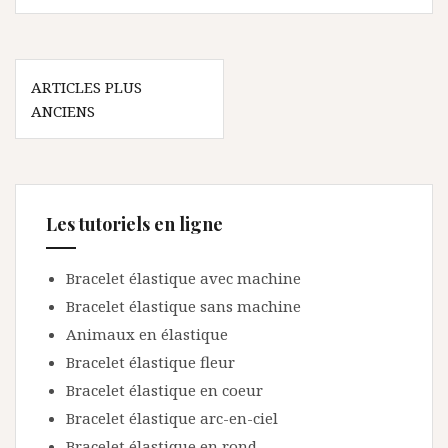
N
ARTICLES PLUS
ANCIENS
a
v
i
g
Les tutoriels en ligne
a
Bracelet élastique avec machine
t
Bracelet élastique sans machine
i
Animaux en élastique
o
Bracelet élastique fleur
n
Bracelet élastique en coeur
d
Bracelet élastique arc-en-ciel
Bracelet élastique en rond