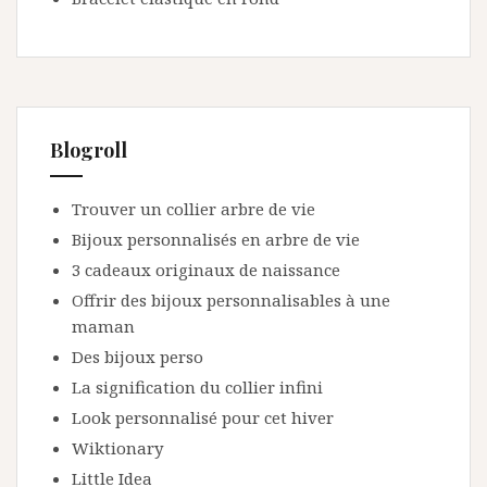
e
s
a
r
t
Blogroll
i
Trouver un collier arbre de vie
c
Bijoux personnalisés en arbre de vie
l
3 cadeaux originaux de naissance
e
Offrir des bijoux personnalisables à une
s
maman
Des bijoux perso
La signification du collier infini
Look personnalisé pour cet hiver
Wiktionary
Little Idea